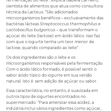
fermentação do leite”, explica Isabela Carneiro,
cientista de alimentos que atua como consultora
técnica da Lacteus. “São adicionados
microorganismos benéficos – exclusivamente das
bactérias lácteas
Streptococcus thermophilus
e
Lactobacillus bulgaricus
– que transformam o
açúcar do leite (lactose) em ácido lático. Isso faz
com que o iogurte tenha um teor menor de
lactose, quando comparado ao leite”.
Os dois ingredientes são o leite e os
microorganismos responsáveis pela fermentação.
Com o ácido lático formado, é possível sentir o
sabor ácido típico do iogurte em sua versão
natural. Isto é: sem adição de açúcar ou sabor.
Essa característica, no entanto, é suavizada em
outros tipos de iogurtes encontrados no
supermercado. “Para amenizar essa acidez, a
indústria inclui vários ingredientes como açúcar,